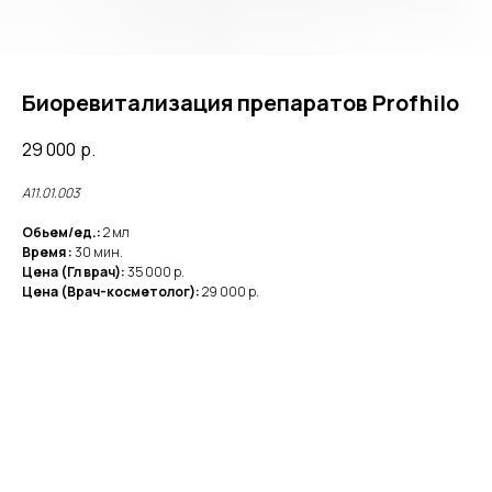
Биоревитализация препаратов Profhilo
29 000
р.
А11.01.003
Обьем/ед.:
2 мл
Время :
30 мин.
Цена (Гл врач):
35 000 р.
Цена (Врач-косметолог):
29 000 р.