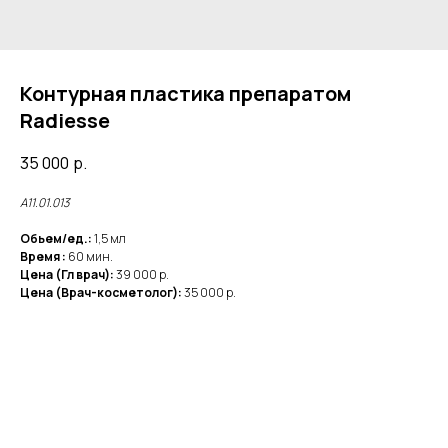
Контурная пластика препаратом
Radiesse
35 000
р.
А11.01.013
Обьем/ед.:
1,5 мл
Время :
60 мин.
Цена (Гл врач):
39 000 р.
Цена (Врач-косметолог):
35 000 р.