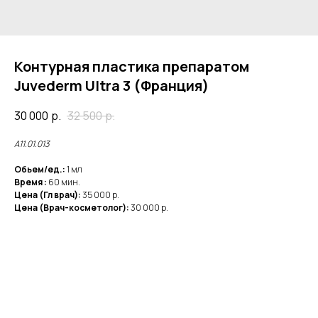
Контурная пластика препаратом
Juvederm Ultra 3 (Франция)
30 000
р.
32 500
р.
А11.01.013
Обьем/ед.:
1 мл
Время :
60 мин.
Цена (Гл врач):
35 000 р.
Цена (Врач-косметолог):
30 000 р.