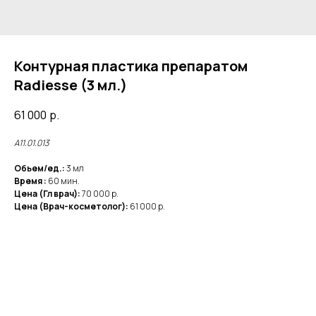
Контурная пластика препаратом
Radiesse (3 мл.)
61 000
р.
А11.01.013
Обьем/ед.:
3 мл
Время :
60 мин.
Цена (Гл врач):
70 000 р.
Цена (Врач-косметолог):
61 000 р.