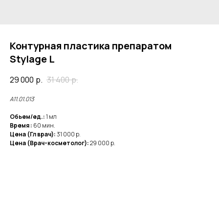
Контурная пластика препаратом
Stylage L
29 000
р.
31 400
р.
А11.01.013
Обьем/ед.:
1 мл
Время :
60 мин.
Цена (Гл врач):
31 000 р.
Цена (Врач-косметолог):
29 000 р.