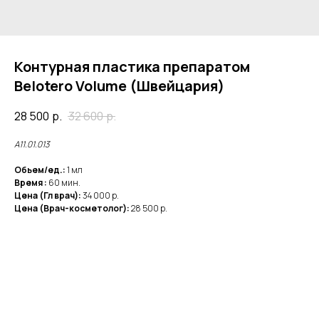
Контурная пластика препаратом
Belotero Volume (Швейцария)
28 500
р.
32 600
р.
А11.01.013
Обьем/ед.:
1 мл
Время :
60 мин.
Цена (Гл врач):
34 000 р.
Цена (Врач-косметолог):
28 500 р.