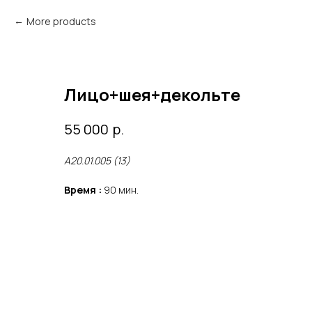
More products
Лицо+шея+декольте
р.
55 000
А20.01.005 (13)
Время :
90 мин.