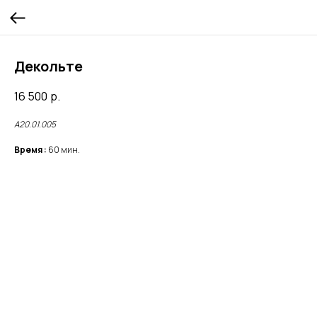
Декольте
16 500
р.
А20.01.005
Время :
60 мин.