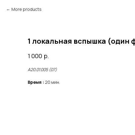
More products
1 локальная вспышка (один 
р.
1 000
А20.01.005 (07)
Время :
20 мин.